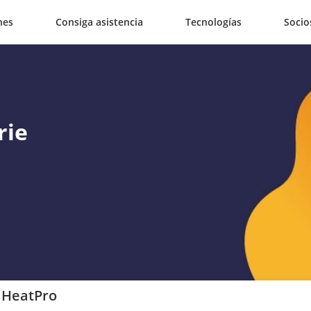
nes
Consiga asistencia
Tecnologías
Socio
rie
e HeatPro