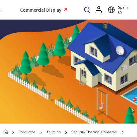
Spain
s
Commercial Display
ES
Productos
Térmico
Security Thermal Cameras