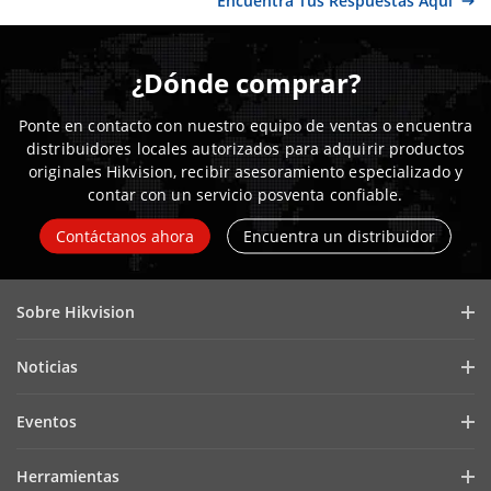
Encuentra Tus Respuestas Aquí
¿Dónde comprar?
Ponte en contacto con nuestro equipo de ventas o encuentra
distribuidores locales autorizados para adquirir productos
originales Hikvision, recibir asesoramiento especializado y
contar con un servicio posventa confiable.
Contáctanos ahora
Encuentra un distribuidor
Sobre Hikvision
Perfil de la empresa
Noticias
Informe financiero
Blog
Eventos
Ciberseguridad
Más recientes
Hikvision en vivo
Sostenibilidad
Herramientas
Historias de éxito