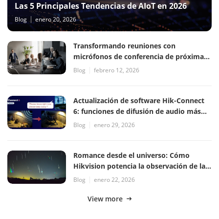
Las 5 Principales Tendencias de AIoT en 2026
Blog
enero 20, 2026
Transformando reuniones con
micrófonos de conferencia de próxima
generación
Blog
febrero 12, 2026
Actualización de software Hik-Connect
6: funciones de difusión de audio más
eficientes
Blog
enero 29, 2026
Romance desde el universo: Cómo
Hikvision potencia la observación de la
lluvia de meteoros Gemínidas
Blog
enero 22, 2026
View more