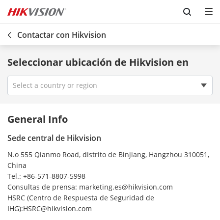
Skip to content
Contactar con Hikvision
Seleccionar ubicación de Hikvision en
Select a country or region
Vietnam
General Info
Venezuela
Sede central de Hikvision
Uzbekistan
N.o 555 Qianmo Road, distrito de Binjiang, Hangzhou 310051,
USA
China
Uruguay
Tel.: +86-571-8807-5998
Ireland
Consultas de prensa: marketing.es@hikvision.com
HSRC (Centro de Respuesta de Seguridad de
UK
IHG):HSRC@hikvision.com
Turkey