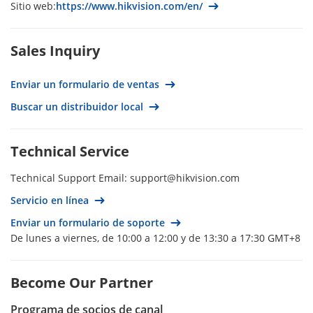
Sitio web:
https://www.hikvision.com/en/
Thailand
Spain
Sales Inquiry
South Korea
South Africa‍‍
Enviar un formulario de ventas
Singapore
Buscar un distribuidor local
Romania
Qatar
Technical Service
Portugal
Technical Support Email:
support@hikvision.com
Poland
Servicio en línea
Philippines
Enviar un formulario de soporte
Peru
De lunes a viernes, de 10:00 a 12:00 y de 13:30 a 17:30 GMT+8
Paraguay
Panamá
Become Our Partner
Palestine
Programa de socios de canal