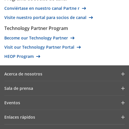
Pakistan
Conviértase en nuestro canal Partne r
Australia
Visite nuestro portal para socios de canal
Fiji
Technology Partner Program
Kiribati
Become our Technology Partner
Marshall Islands
Micronesia (The Federated States of)
Visit our Technology Partner Portal
Nauru
HEOP Program
New Zealand
Palau
Acerca de nosotros
Papua New Guinea
Perfil de la compañía
Sala de prensa
Samoa
Informe financiero
Blog
Solomon Islands
Eventos
Ciberseguridad
Últimas noticias
Tonga
Webinars
Sostenibilidad
Enlaces rápidos
Tuvalu
Casos de éxito
Lista de eventos
Focused On Quality
Vanuatu
AIoT Technologies
HikSnap