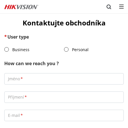
Skip to content
Kontaktujte obchodníka
User type
Business
Personal
How can we reach you ?
Jméno
Příjmení
E-mail