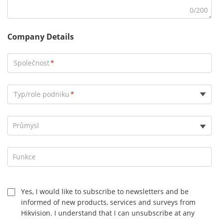
0/200
Company Details
Společnost
Typ/role podniku
Konzultant
Průmysl
Distributor
Koncový uživatel
Funkce
Generální dodavatel
Realizace montáží
Yes, I would like to subscribe to newsletters and be
Marketing Partner
informed of new products, services and surveys from
Výrobce OEM
Hikvision. I understand that I can unsubscribe at any