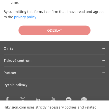
Prodejce
time.
Security Services Company
By submitting this form, I confirm that I have read and agreed
to the
privacy policy
.
Alarm Receiving Center
Systémový integrátor
ODESLAT
Technology Partner
O nás
Profil společnosti
Tiskové centrum
Vztahy s investory
Blog
Partner
Kybernetická bezpečnost
Novinky
Hik-Partner Pro
Dodržování předpisů
Rychlé odkazy
Úspěšné příběhy
Najít distributora
Udržitelnost
HikTech Star
HikSnap
DPP Platinum
Zaměřeno na kvalitu
Kde nakupovat
Najít technologického partnera
Kontakt
Hikvision.com uses strictly necessary cookies and related