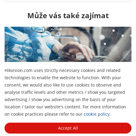
Může vás také zajímat
Hikvision.com uses strictly necessary cookies and related
Řešení
technologies to enable the website to function. With your
Podívejte se na naši širokou škálu řešení pro různé
consent, we would also like to use cookies to observe and
aplikace
analyse traffic levels and other metrics / show you targeted
advertising / show you advertising on the basis of your
location / tailor our website's content. For more information
H
on cookie practices please refer to our
cookie policy
.
O nás
Profil společnosti
Accept All
Tiskové centrum