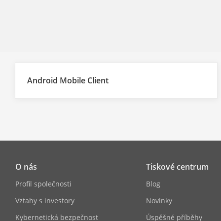
Android Mobile Client
O nás
Tiskové centrum
Profil společnosti
Blog
Vztahy s investory
Novinky
Kybernetická bezpečnost
Úspěšné příběhy