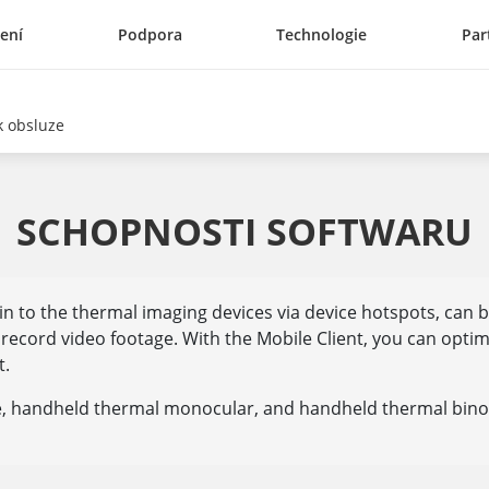
ení
Podpora
Technologie
Par
k obsluze
SCHOPNOSTI SOFTWARU
g in to the thermal imaging devices via device hotspots, can
nd record video footage. With the Mobile Client, you can opt
t.
, handheld thermal monocular, and handheld thermal bino