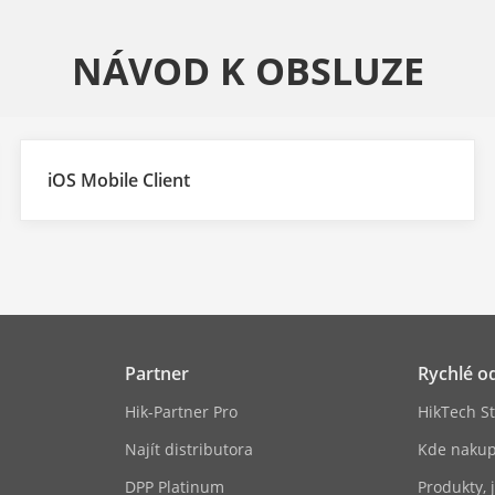
NÁVOD K OBSLUZE
iOS Mobile Client
Partner
Rychlé o
Hik-Partner Pro
HikTech St
Najít distributora
Kde nakup
DPP Platinum
Produkty, 