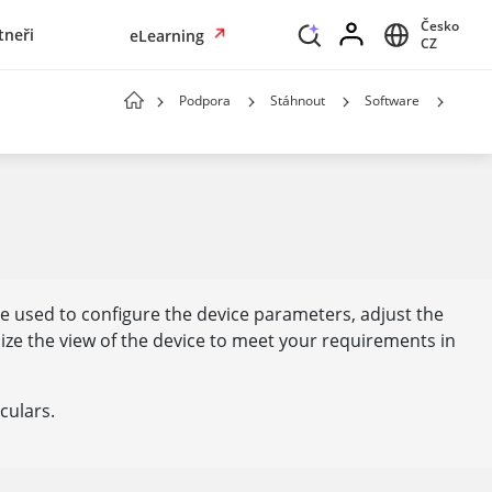
Česko
tneři
eLearning
CZ
Podpora
Stáhnout
Software
 be used to configure the device parameters, adjust the
imize the view of the device to meet your requirements in
culars.