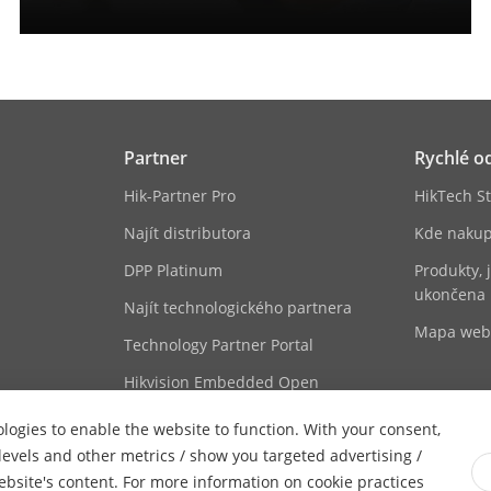
Partner
Rychlé o
Hik-Partner Pro
HikTech St
Najít distributora
Kde nakup
DPP Platinum
Produkty, 
ukončena
Najít technologického partnera
Mapa we
Technology Partner Portal
Hikvision Embedded Open
Platform
ologies to enable the website to function. With your consent,
Příběh technologického partnera
 levels and other metrics / show you targeted advertising /
website's content. For more information on cookie practices