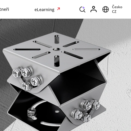
Česko
tneři
eLearning
CZ