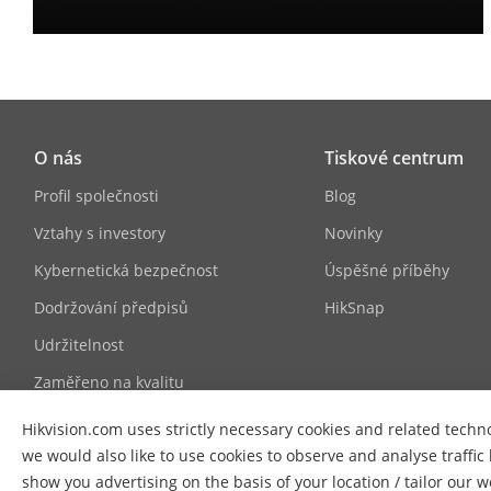
O nás
Tiskové centrum
Profil společnosti
Blog
Vztahy s investory
Novinky
Kybernetická bezpečnost
Úspěšné příběhy
Dodržování předpisů
HikSnap
Udržitelnost
Zaměřeno na kvalitu
Kontakt
Hikvision.com uses strictly necessary cookies and related techn
we would also like to use cookies to observe and analyse traffic
Kariéra
show you advertising on the basis of your location / tailor our 