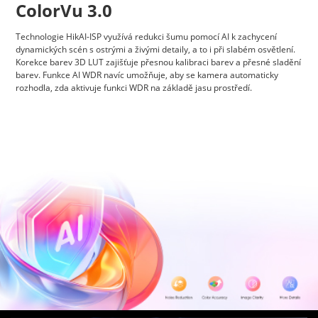
ColorVu 3.0
Technologie HikAI-ISP využívá redukci šumu pomocí AI k zachycení
dynamických scén s ostrými a živými detaily, a to i při slabém osvětlení.
Korekce barev 3D LUT zajišťuje přesnou kalibraci barev a přesné sladění
barev. Funkce AI WDR navíc umožňuje, aby se kamera automaticky
rozhodla, zda aktivuje funkci WDR na základě jasu prostředí.