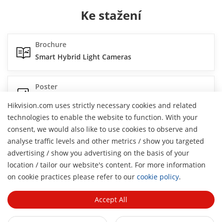
Ke stažení
Brochure
Smart Hybrid Light Cameras
Poster
Smart Hybrid Light Cameras
Hikvision.com uses strictly necessary cookies and related
technologies to enable the website to function. With your
Flyer
consent, we would also like to use cookies to observe and
Smart Hybrid Light in All
analyse traffic levels and other metrics / show you targeted
advertising / show you advertising on the basis of your
location / tailor our website's content. For more information
Poster
H
on cookie practices please refer to our
cookie policy
.
Value Series Super Eco Cameras
Accept All
Flyer