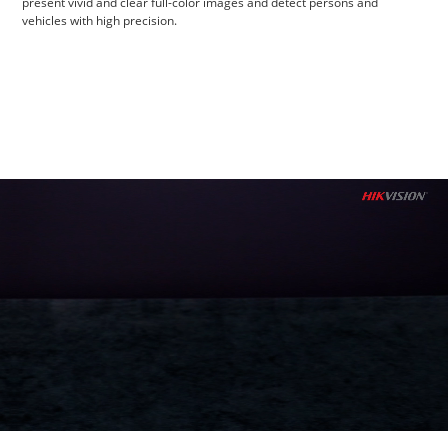
present vivid and clear full-color images and detect persons and
vehicles with high precision.