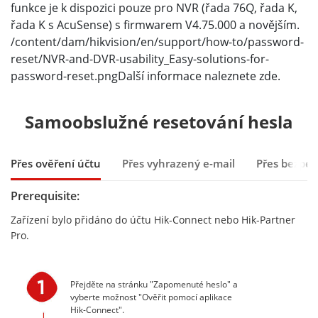
funkce je k dispozici pouze pro NVR (řada 76Q, řada K,
řada K s AcuSense) s firmwarem V4.75.000 a novějším.
/content/dam/hikvision/en/support/how-to/password-
reset/NVR-and-DVR-usability_Easy-solutions-for-
password-reset.pngDalší informace naleznete zde.
Samoobslužné resetování hesla
Přes ověření účtu
Přes vyhrazený e-mail
Přes bezpeč
Prerequisite:
Zařízení bylo přidáno do účtu Hik-Connect nebo Hik-Partner
Pro.
Přejděte na stránku "Zapomenuté heslo" a
vyberte možnost "Ověřit pomocí aplikace
Hik-Connect".