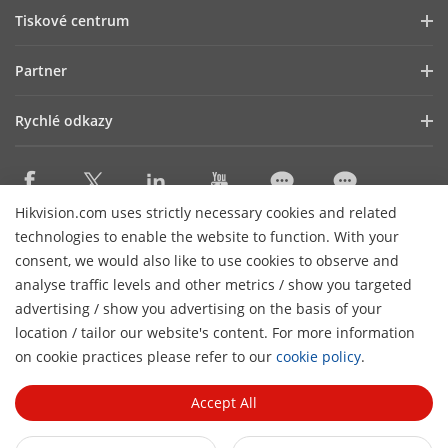
Profil společnosti
Tiskové centrum
Vztahy s investory
Blog
Partner
Kybernetická bezpečnost
Novinky
Hik-Partner Pro
Dodržování předpisů
Rychlé odkazy
Úspěšné příběhy
Najít distributora
Udržitelnost
HikTech Star
HikSnap
DPP Platinum
Zaměřeno na kvalitu
Kde nakupovat
Najít technologického partnera
Kontakt
Hikvision.com uses strictly necessary cookies and related
Produkty, jejichž výroba byla ukončena
technologies to enable the website to function. With your
Kontakt
Technology Partner Portal
Kariéra
Mapa webu
consent, we would also like to use cookies to observe and
Hikvision Embedded Open Platform
analyse traffic levels and other metrics / show you targeted
Odebírat newsletter
advertising / show you advertising on the basis of your
Příběh technologického partnera
location / tailor our website's content. For more information
H
© 2026 Hangzhou Hikvision Digital Technology Co.,
on cookie practices please refer to our
cookie policy
.
Ltd. Všechna práva vyhrazena.
Zásady ochrany osobních
údajů
Politika Cookies
Správa souborů Cookies
Zrušení
Accept All
odběru