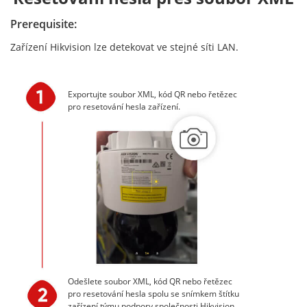
Prerequisite:
Zařízení Hikvision lze detekovat ve stejné síti LAN.
Exportujte soubor XML, kód QR nebo řetězec
pro resetování hesla zařízení.
Odešlete soubor XML, kód QR nebo řetězec
pro resetování hesla spolu se snímkem štítku
zařízení týmu podpory společnosti Hikvision