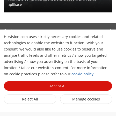
aplikace
O nás
Hikvision.com uses strictly necessary cookies and related
Profil společnosti
technologies to enable the website to function. With your
Tiskové centrum
Vztahy s investory
consent, we would also like to use cookies to observe and
Blog
analyse traffic levels and other metrics / show you targeted
Partner
Kybernetická bezpečnost
advertising / show you advertising on the basis of your
Novinky
Hik-Partner Pro
Dodržování předpisů
location / tailor our website's content. For more information
Rychlé odkazy
Úspěšné příběhy
H
on cookie practices please refer to our
cookie policy
.
Najít distributora
Udržitelnost
HikTech Star
HikSnap
DPP Platinum
Zaměřeno na kvalitu
Accept All
Kde nakupovat
Najít technologického partnera
Kontakt
Produkty, jejichž výroba byla ukončena
Reject All
Manage cookies
Kontakt
Technology Partner Portal
Kariéra
Mapa webu
Hikvision Embedded Open Platform
Odebírat newsletter