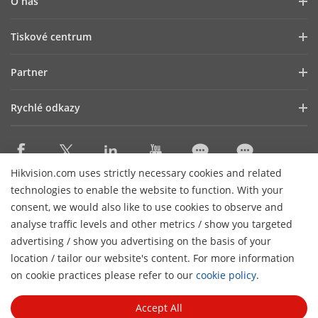
O nás
Profil společnosti
Tiskové centrum
Vztahy s investory
Blog
Partner
Kybernetická bezpečnost
Novinky
Hik-Partner Pro
Dodržování předpisů
Rychlé odkazy
Úspěšné příběhy
Najít distributora
Udržitelnost
HikTech Star
HikSnap
DPP Platinum
Zaměřeno na kvalitu
Kde nakupovat
Najít technologického partnera
Kontakt
Hikvision.com uses strictly necessary cookies and related
Produkty, jejichž výroba byla ukončena
technologies to enable the website to function. With your
Kontakt
Technology Partner Portal
Kariéra
Mapa webu
consent, we would also like to use cookies to observe and
Hikvision Embedded Open Platform
analyse traffic levels and other metrics / show you targeted
Odebírat newsletter
advertising / show you advertising on the basis of your
Příběh technologického partnera
location / tailor our website's content. For more information
H
© 2026 Hangzhou Hikvision Digital Technology Co.,
on cookie practices please refer to our
cookie policy
.
Ltd. Všechna práva vyhrazena.
Zásady ochrany osobních
údajů
Politika Cookies
Správa souborů Cookies
Zrušení
Accept All
odběru