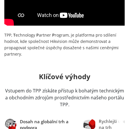
TPP,
T
echnology
P
artner
P
rogram, je platforma pro sdílení
hodnot, kde společnost Hikvision může demonstrovat a
propagovat společné úspěchy dosažené s našimi ceněnými
partnery.
Klíčové výhody
Vstupem do TPP získáte přístup k bohatým technickým
a obchodním zdrojům prostřednictvím našeho portálu
TPP.
Rychlejší uved
Dosah na globální trh a
na trh
podpora