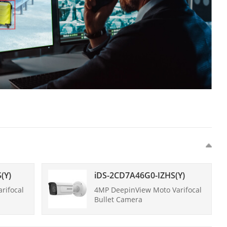
(Y)
iDS-2CD7A46G0-IZHS(Y)
rifocal
4MP DeepinView Moto Varifocal
Bullet Camera