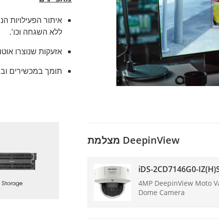
איתור הפעילויות הנפ
ללא השגחה וכו'.
אזעקות שנוצרו אוטו
תומך במכשירים וב
מצלמת DeepinView
iDS-2CD7146G0-IZ(H)S
4MP DeepinView Moto Va
Dome Camera