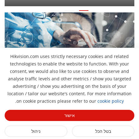
Hikvision.com uses strictly necessary cookies and related
technologies to enable the website to function. With your
פתרונות
consent, we would also like to use cookies to observe and
עיין במערך הפתרונות הרחב שלנו ליישומים המגוונים
analyse traffic levels and other metrics / show you targeted
advertising / show you advertising on the basis of your
location / tailor our website's content. For more information
Pro
.
on cookie practices please refer to our
cookie policy
אודותינו
פרופיל החברה
אישור
חדר חדשות
דוח פיננסי
בלוג
בטל הכל
ניהול
ארועים
אבטחת סייבר