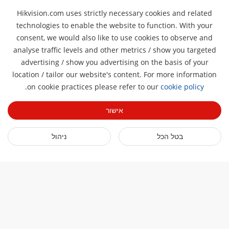
Hikvision.com uses strictly necessary cookies and related
technologies to enable the website to function. With your
consent, we would also like to use cookies to observe and
analyse traffic levels and other metrics / show you targeted
אודותינו
advertising / show you advertising on the basis of your
location / tailor our website's content. For more information
פרופיל החברה
Pro
חדר חדשות
.
on cookie practices please refer to our
cookie policy
דוח פיננסי
בלוג
ארועים
אישור
אבטחת סייבר
חדשות אחרונות
סמינרים מקוונים
קיימות
קישורים מהירים
סיפורי הצלחה
בטל הכל
ניהול
רשימת אירועים
מיקוד באיכות
טכנולוגיות AIoT
HikSnap
צרו קשר
היכן לרכוש
ספריית וידאו
משרות
הצהרת נגישות
יצירת קשר
הירשמו לניוזלטר