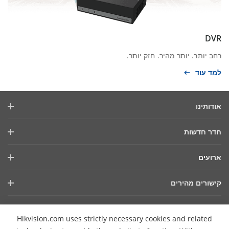
DVR
רחב יותר. יותר מהיר. חזק יותר.
למד עוד
אודותינו
פרופיל החברה
חדר חדשות
דוח פיננסי
בלוג
ארועים
אבטחת סייבר
חדשות אחרונות
סמינרים מקוונים
קיימות
קישורים מהירים
סיפורי הצלחה
רשימת אירועים
מיקוד באיכות
טכנולוגיות AIoT
HikSnap
צרו קשר
Hikvision.com uses strictly necessary cookies and related
היכן לרכוש
ספריית וידאו