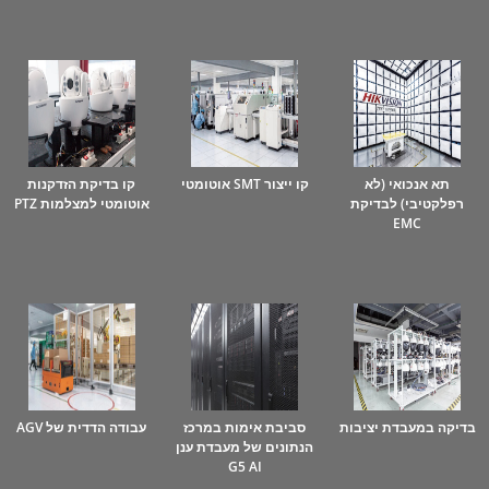
תא אנכואי (לא
קו ייצור SMT אוטומטי
קו בדיקת הזדקנות
רפלקטיבי) לבדיקת
אוטומטי למצלמות PTZ
EMC
בדיקה במעבדת יציבות
סביבת אימות במרכז
עבודה הדדית של AGV
הנתונים של מעבדת ענן
G5 AI