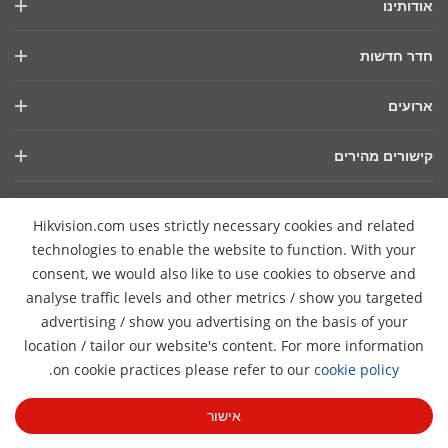
אודותינו
פרופיל החברה
חדר חדשות
דוח פיננסי
בלוג
ארועים
אבטחת סייבר
חדשות אחרונות
סמינרים מקוונים
קיימות
קישורים מהירים
סיפורי הצלחה
רשימת אירועים
מיקוד באיכות
טכנולוגיות AIoT
HikSnap
צרו קשר
Hikvision.com uses strictly necessary cookies and related
היכן לרכוש
ספריית וידאו
משרות
technologies to enable the website to function. With your
הצהרת נגישות
יצירת קשר
consent, we would also like to use cookies to observe and
analyse traffic levels and other metrics / show you targeted
advertising / show you advertising on the basis of your
הירשמו לניוזלטר
location / tailor our website's content. For more information
Pro
.
on cookie practices please refer to our
cookie policy
© 2026 Hangzhou Hikvision Digital Technology Co., Ltd. All
Rights Reserved.
מדיניות פרטיות
מדיניות קובצי Cookie
אישור
העדפות קובצי Cookie
בטל רישום