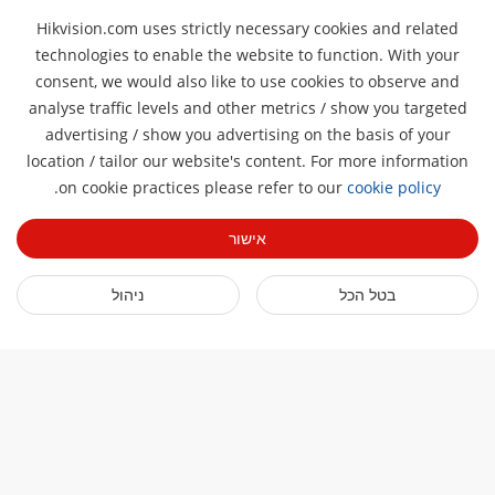
Hikvision.com uses strictly necessary cookies and related
technologies to enable the website to function. With your
consent, we would also like to use cookies to observe and
analyse traffic levels and other metrics / show you targeted
אודותינו
advertising / show you advertising on the basis of your
location / tailor our website's content. For more information
פרופיל החברה
Pro
חדר חדשות
.
on cookie practices please refer to our
cookie policy
דוח פיננסי
בלוג
ארועים
אישור
אבטחת סייבר
חדשות אחרונות
סמינרים מקוונים
קיימות
קישורים מהירים
סיפורי הצלחה
בטל הכל
ניהול
רשימת אירועים
מיקוד באיכות
טכנולוגיות AIoT
HikSnap
צרו קשר
היכן לרכוש
ספריית וידאו
משרות
הצהרת נגישות
יצירת קשר
הירשמו לניוזלטר