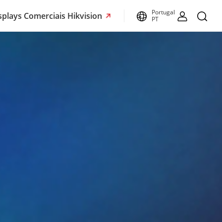
Portugal
splays Comerciais Hikvision
PT