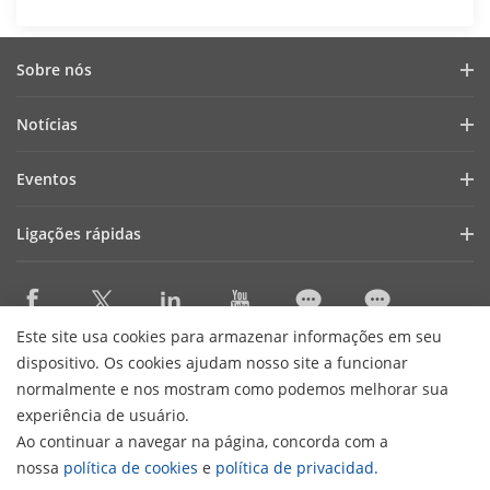
Sobre nós
Perfil da empresa
Notícias
Relatório financeiro
Blogue
Eventos
Cibersegurança
Notícias recentes
Webinars
Sustentabilidade
Ligações rápidas
Histórias de sucesso
Lista de eventos
Focused On Quality
AIoT Technologies
HikSnap
Contacte-nos
Onde comprar
Careers
Este site usa cookies para armazenar informações em seu
Accessibility Statement
Contact Us
dispositivo. Os cookies ajudam nosso site a funcionar
normalmente e nos mostram como podemos melhorar sua
experiência de usuário.
Subscribe Newsletter
Ao continuar a navegar na página, concorda com a
H
nossa
política de cookies
e
política de privacidad.
© 2026 Hangzhou Hikvision Digital Technology Co., Ltd. All