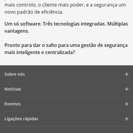
mais controlo, o cliente mais poder, e a segurança um
novo padrão de eficiência.
Um só software. Três tecnologias integradas. Múltiplas
vantagens.
Pronto para dar o salto para uma gestão de segurança
mais inteligente e centralizada?
Sobre nós
Perfil da empresa
Notícias
Relatório financeiro
Blogue
Eventos
Cibersegurança
Notícias recentes
Webinars
Sustentabilidade
Ligações rápidas
Histórias de sucesso
Lista de eventos
Focused On Quality
AIoT Technologies
HikSnap