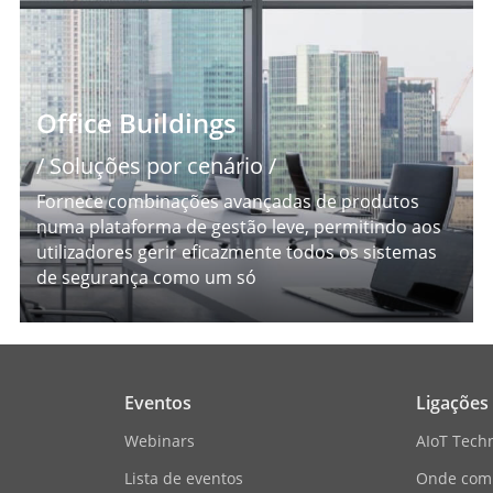
Office Buildings
/ Soluções por cenário /
Fornece combinações avançadas de produtos
numa plataforma de gestão leve, permitindo aos
utilizadores gerir eficazmente todos os sistemas
de segurança como um só
Eventos
Ligações
Webinars
AIoT Tech
Lista de eventos
Onde com