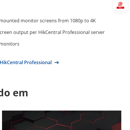
Hi
-mounted monitor screens from 1080p to 4K
screen output per HikCentral Professional server
 monitors
HikCentral Professional
ado em