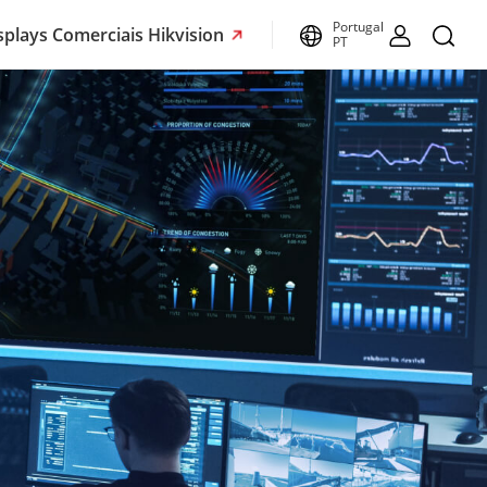
Portugal
splays Comerciais Hikvision
PT