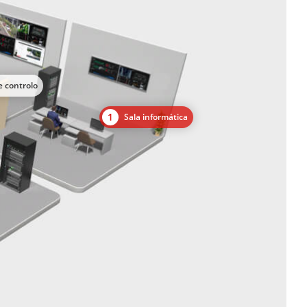
e controlo
1
Sala informática