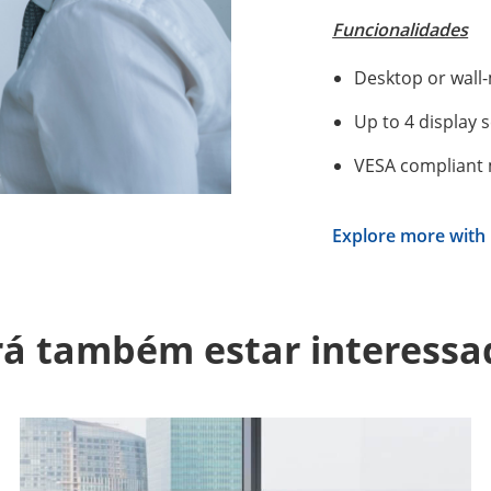
Funcionalidades
Desktop or wall
Up to 4 display 
VESA compliant
Explore more with 
á também estar interess