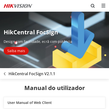
HikCentral FocSign
Design com facilidade, ecrã com potência
Saiba mais
HikCentral FocSign V2.1.1
Manual do utilizador
User Manual of Web Client