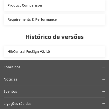
Product Comparison
Requirements & Performance
Histórico de versões
HikCentral FocSign V2.1.0
Sobre nós
Perfil da empresa
Notícias
Relatório financeiro
Blogue
Eventos
Cibersegurança
Notícias recentes
Webinars
Sustentabilidade
Ligações rápidas
Histórias de sucesso
Lista de eventos