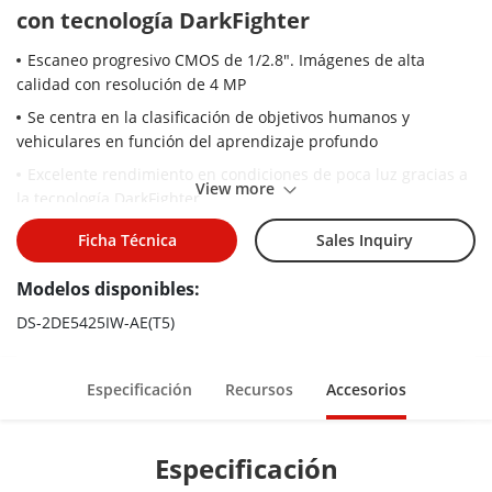
con tecnología DarkFighter
Escaneo progresivo CMOS de 1/2.8". Imágenes de alta
calidad con resolución de 4 MP
Se centra en la clasificación de objetivos humanos y
vehiculares en función del aprendizaje profundo
Excelente rendimiento en condiciones de poca luz gracias a
View more
la tecnología DarkFighter
El zoom óptico de 25× y el zoom digital de 16× proporcionan
Ficha Técnica
Sales Inquiry
vistas en primer plano sobre áreas amplias
Modelos disponibles:
WDR, HLC, desempañador, exposición regional, enfoque
regional, DNR 3D
DS-2DE5425IW-AE(T5)
Amplia vista nocturna con una distancia IR de hasta 150 m
24 V CA y PoE (802.3at)
Especificación
Recursos
Accesorios
Tecnología de compresión eficiente H.265+/H.265
Especificación