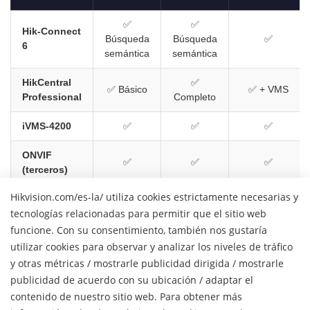
✅
✅
Hik-Connect
Búsqueda
Búsqueda
✅
6
semántica
semántica
HikCentral
✅
✅ Básico
✅ + VMS
Professional
Completo
iVMS-4200
✅
✅
✅
ONVIF
✅
✅
✅
(terceros)
Hikvision.com/es-la/ utiliza cookies estrictamente necesarias y
tecnologías relacionadas para permitir que el sitio web
Habla con ventas
funcione. Con su consentimiento, también nos gustaría
utilizar cookies para observar y analizar los niveles de tráfico
Encuentra un distribuidor
y otras métricas / mostrarle publicidad dirigida / mostrarle
publicidad de acuerdo con su ubicación / adaptar el
contenido de nuestro sitio web. Para obtener más
H