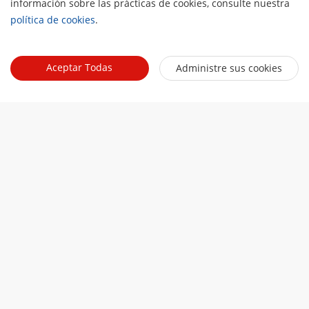
información sobre las prácticas de cookies, consulte nuestra
política de cookies
.
Descargas
Aceptar Todas
Administre sus cookies
Guía de Venta
Guía de venta AcuSeek NVR [PDF]
Folleto
¿Qué hace a AcuSeek diferennte? [PNG]
Tecnología AcuSeek Hikvision [PNG]
Infografías
Tecnología AcuSeek Hikvision [PNG]
Tecnología AcuSeek Hikvision [PNG]