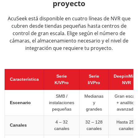
proyecto
AcuSeek está disponible en cuatro líneas de NVR que
cubren desde tiendas pequeñas hasta centros de
control de gran escala. Elige según el número de
cámaras, el almacenamiento necesario y el nivel de
integración que requiere tu proyecto.
Serie
Serie
DeepinMin
Característica
K/VPro
I/VPro
NVR
SMB /
Medianas
Gran escal
Escenario
instalaciones
y
+ analítica
pequeñas
grandes
avanzada
4 – 32
32 – 128
Hasta 256
Canales
canales
canales
canales