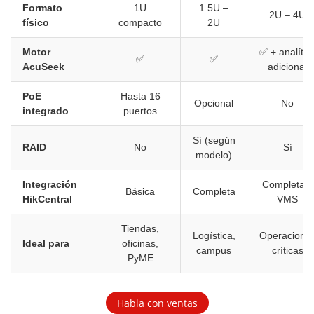
Formato
1U
1.5U –
2U – 4U
físico
compacto
2U
Motor
✅ + analític
✅
✅
AcuSeek
adicional
PoE
Hasta 16
Opcional
No
integrado
puertos
Sí (según
RAID
No
Sí
modelo)
Integración
Completa +
Básica
Completa
HikCentral
VMS
Tiendas,
Logística,
Operacione
Ideal para
oficinas,
campus
críticas
PyME
Habla con ventas