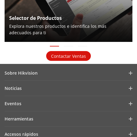
Selector de Productos
Explora nuestros productos e identifica los más
adecuados para ti
Contactar Ventas
Sobre Hikvision
Perfil de la Empresa
Noticias
Relaciones con Inversores
Blog
Eventos
Ciberseguridad
Últimas Noticias
Hik-Partner Pro
Cumplimiento Normativo
Herramientas
Casos de Éxito
Encuentra un Distribuidor
Sostenibilidad
Selectores de Productos y Diseñadores de Sistemas
HikSnap
Accesos rápidos
Encuentra un Partner Tecnológico
Enfoque en la Calidad