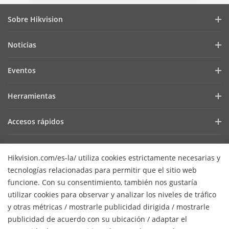
Sobre Hikvision
Perfil de la Empresa
Noticias
Relaciones con Inversores
Blog
Eventos
Ciberseguridad
Últimas Noticias
Hik-Partner Pro
Cumplimiento Normativo
Herramientas
Casos de Éxito
Encuentra un Distribuidor
Sostenibilidad
Selectores de Productos y Diseñadores de Sistemas
HikSnap
Accesos rápidos
Encuentra un Partner Tecnológico
Enfoque en la Calidad
Herramientas de Instalación y Mantenimiento
Biblioteca de Videos
Valki Europe
Portal de Partners Tecnológicos
Contáctanos
Software de Gestión
Hikvision.com/es-la/ utiliza cookies estrictamente necesarias y
Dónde Comprar
Plataforma Abierta Integrada de Hikvision (HEOP)
Preguntas Frecuentes
SDKs de Integración
tecnologías relacionadas para permitir que el sitio web
Productos Descontinuados
Centro de Contenido
Contáctanos
funcione. Con su consentimiento, también nos gustaría
SDK de integración
Hikvision eLearning
utilizar cookies para observar y analizar los niveles de tráfico
Mapa de recursos
y otras métricas / mostrarle publicidad dirigida / mostrarle
Lista de Eventos
Suscripción al newsletter
publicidad de acuerdo con su ubicación / adaptar el
Mapa del Sitio