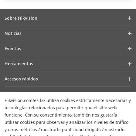
Sobre Hikvision
Perfil de la Empresa
Noticias
Relaciones con Inversores
Blog
Eventos
Ciberseguridad
Últimas Noticias
Hik-Partner Pro
Cumplimiento Normativo
Herramientas
Casos de Éxito
Encuentra un Distribuidor
Sostenibilidad
Selectores de Productos y Diseñadores de Sistemas
HikSnap
Accesos rápidos
Encuentra un Partner Tecnológico
Enfoque en la Calidad
Herramientas de Instalación y Mantenimiento
Biblioteca de Videos
Valki Europe
Portal de Partners Tecnológicos
Contáctanos
Software de Gestión
Hikvision.com/es-la/ utiliza cookies estrictamente necesarias y
Dónde Comprar
Hikvision Embedded Open Platform (HEOP)
Preguntas Frecuentes
SDKs de Integración
tecnologías relacionadas para permitir que el sitio web
Productos Descontinuados
Centro de Contenido
Contáctanos
funcione. Con su consentimiento, también nos gustaría
SDK de integración
Hikvision eLearning
utilizar cookies para observar y analizar los niveles de tráfico
Mapa de recursos
y otras métricas / mostrarle publicidad dirigida / mostrarle
Lista de Eventos
Suscripción al newsletter