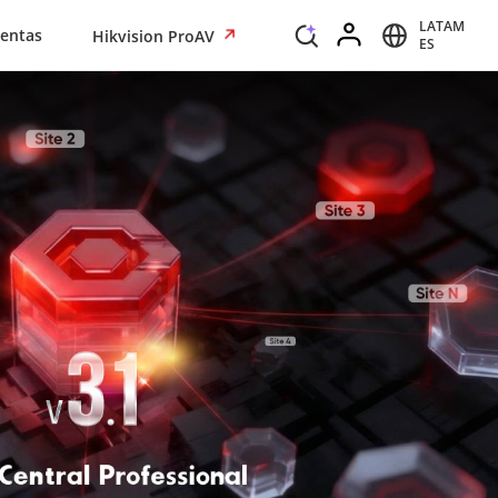
LATAM
entas
Hikvision ProAV
ES