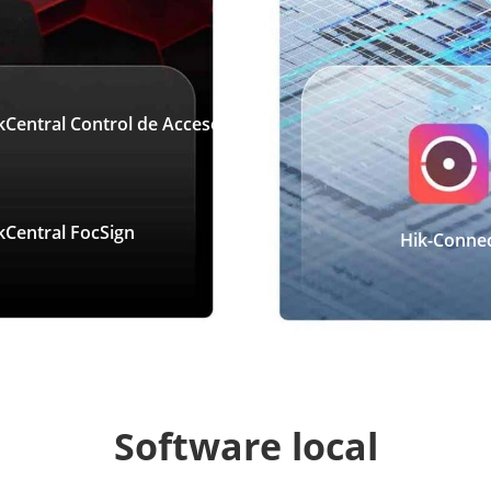
kCentral Control de Acceso
kCentral FocSign
Hik-Conne
Software local