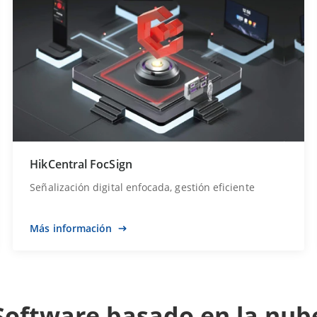
HikCentral FocSign
Señalización digital enfocada, gestión eficiente
Más información
Software basado en la nub