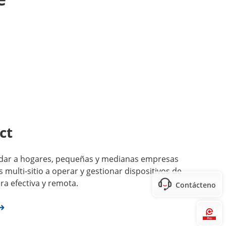
ct
dar a hogares, pequeñas y medianas empresas
multi-sitio a operar y gestionar dispositivos de
a efectiva y remota.
Contáctenos
Hi