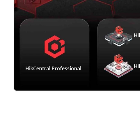
Hi
Hi
HikCentral Professional