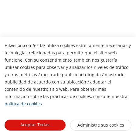
Hikvision.com/es-la/ utiliza cookies estrictamente necesarias y
tecnologías relacionadas para permitir que el sitio web
funcione. Con su consentimiento, también nos gustaría
Preguntas frecuentes
utilizar cookies para observar y analizar los niveles de tráfico
y otras métricas / mostrarle publicidad dirigida / mostrarle
publicidad de acuerdo con su ubicación / adaptar el
¿Puedo ver las cámaras EasyIP desde mi celular sin
contenido de nuestro sitio web. Para obtener más
pagar nube?
H
información sobre las prácticas de cookies, consulte nuestra
política de cookies
.
¿Qué pasa si mi cliente ya tiene cámaras análogas
viejas?
Aceptar Todas
Administre sus cookies