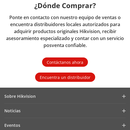
¿Dónde Comprar?
Ponte en contacto con nuestro equipo de ventas o
encuentra distribuidores locales autorizados para
adquirir productos originales Hikvision, recibir
asesoramiento especializado y contar con un servicio
posventa confiable.
Contáctanos ahora
Encuentra un distribuidor
Sobre Hikvision
Perfil de la Empresa
Noticias
Relaciones con Inversores
Blog
Eventos
Ciberseguridad