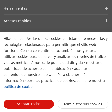
Últimas Noticias
Hik-Partner Pro
Cumplimiento Normativo
Herramientas
Casos de Éxito
Encuentra un Distribuidor
Sostenibilidad
Selectores de Productos y Diseñadores de Sistemas
HikSnap
Accesos rápidos
Encuentra un Partner Tecnológico
Enfoque en la Calidad
Herramientas de Instalación y Mantenimiento
Biblioteca de Videos
Valki Europe
Portal de Partners Tecnológicos
Contáctanos
Software de Gestión
Hikvision.com/es-la/ utiliza cookies estrictamente necesarias y
Dónde Comprar
Hikvision Embedded Open Platform (HEOP)
Preguntas Frecuentes
SDKs de Integración
tecnologías relacionadas para permitir que el sitio web
Productos Descontinuados
Centro de Contenido
Contáctanos
funcione. Con su consentimiento, también nos gustaría
SDK de integración
Hikvision eLearning
utilizar cookies para observar y analizar los niveles de tráfico
Mapa de recursos
y otras métricas / mostrarle publicidad dirigida / mostrarle
Lista de Eventos
Suscripción al newsletter
publicidad de acuerdo con su ubicación / adaptar el
Mapa del Sitio
contenido de nuestro sitio web. Para obtener más
H
© 2026 Hangzhou Hikvision Digital Technology Co., Ltd. Todos
información sobre las prácticas de cookies, consulte nuestra
los derechos reservados.
Políticas de privacidad
política de cookies
.
Políticas de cookies
Preferencias de cookies
Términos
generales de uso
Aceptar Todas
Administre sus cookies