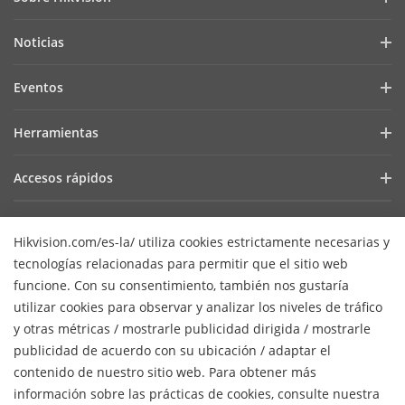
Perfil de la Empresa
Noticias
Relaciones con Inversores
Blog
Eventos
Ciberseguridad
Últimas Noticias
Hik-Partner Pro
Cumplimiento Normativo
Herramientas
Casos de Éxito
Encuentra un Distribuidor
Sostenibilidad
Selectores de Productos y Diseñadores de Sistemas
HikSnap
Accesos rápidos
Encuentra un Partner Tecnológico
Enfoque en la Calidad
Herramientas de Instalación y Mantenimiento
Biblioteca de Videos
Valki Europe
Portal de Partners Tecnológicos
Contáctanos
Software de Gestión
Dónde Comprar
Hikvision.com/es-la/ utiliza cookies estrictamente necesarias y
Hikvision Embedded Open Platform (HEOP)
Preguntas Frecuentes
SDKs de Integración
tecnologías relacionadas para permitir que el sitio web
Productos Descontinuados
Centro de Contenido
Contáctanos
funcione. Con su consentimiento, también nos gustaría
SDK de integración
Hikvision eLearning
utilizar cookies para observar y analizar los niveles de tráfico
Mapa de recursos
y otras métricas / mostrarle publicidad dirigida / mostrarle
Lista de Eventos
Suscripción al newsletter
publicidad de acuerdo con su ubicación / adaptar el
Mapa del Sitio
contenido de nuestro sitio web. Para obtener más
H
© 2026 Hangzhou Hikvision Digital Technology Co., Ltd. Todos
información sobre las prácticas de cookies, consulte nuestra
los derechos reservados.
Políticas de privacidad