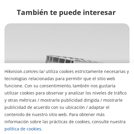
También te puede interesar 
Hikvision.com/es-la/ utiliza cookies estrictamente necesarias y
Parking Management
tecnologías relacionadas para permitir que el sitio web
funcione. Con su consentimiento, también nos gustaría
Get in, park fast, get on with your day
utilizar cookies para observar y analizar los niveles de tráfico
y otras métricas / mostrarle publicidad dirigida / mostrarle
publicidad de acuerdo con su ubicación / adaptar el
Sobre Hikvision
contenido de nuestro sitio web. Para obtener más
H
Perfil de la Empresa
información sobre las prácticas de cookies, consulte nuestra
Noticias
política de cookies
.
Relaciones con Inversores