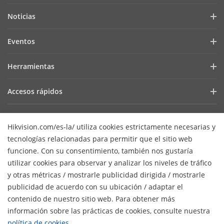
Perfil de la Empresa
Noticias
Relaciones con Inversores
Blog
Eventos
Ciberseguridad
Últimas Noticias
Hik-Partner Pro
Cumplimiento Normativo
Herramientas
Casos de Éxito
Encuentra un Distribuidor
Sostenibilidad
Selectores de Productos y Diseñadores de Sistemas
HikSnap
Accesos rápidos
Encuentra un Partner Tecnológico
Enfoque en la Calidad
Herramientas de Instalación y Mantenimiento
Biblioteca de Videos
Valki Europe
Portal de Partners Tecnológicos
Contáctanos
Software de Gestión
Hikvision.com/es-la/ utiliza cookies estrictamente necesarias y
Dónde Comprar
Hikvision Embedded Open Platform (HEOP)
Preguntas Frecuentes
SDKs de Integración
tecnologías relacionadas para permitir que el sitio web
Productos Descontinuados
Centro de Contenido
Contáctanos
funcione. Con su consentimiento, también nos gustaría
SDK de integración
Hikvision eLearning
utilizar cookies para observar y analizar los niveles de tráfico
Mapa de recursos
y otras métricas / mostrarle publicidad dirigida / mostrarle
Lista de Eventos
Suscripción al newsletter
publicidad de acuerdo con su ubicación / adaptar el
Mapa del Sitio
contenido de nuestro sitio web. Para obtener más
H
© 2026 Hangzhou Hikvision Digital Technology Co., Ltd. Todos
información sobre las prácticas de cookies, consulte nuestra
los derechos reservados.
Políticas de privacidad
política de cookies
.