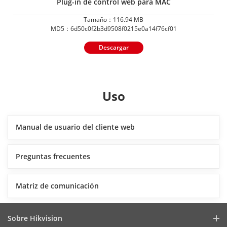
Plug-in de control web para MAC
Tamaño：116.94 MB
MD5：6d50c0f2b3d9508f0215e0a14f76cf01
Descargar
Uso
Manual de usuario del cliente web
Preguntas frecuentes
Matriz de comunicación
Sobre Hikvision