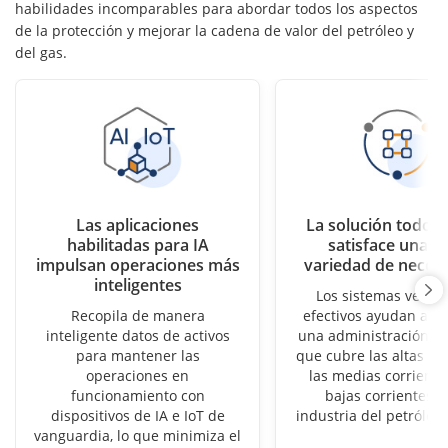
habilidades incomparables para abordar todos los aspectos
de la protección y mejorar la cadena de valor del petróleo y
del gas.
Las aplicaciones
La solución todo 
habilitadas para IA
satisface una g
impulsan operaciones más
variedad de neces
inteligentes
Los sistemas versáti
Recopila de manera
efectivos ayudan a co
inteligente datos de activos
una administración in
para mantener las
que cubre las altas cor
operaciones en
las medias corrientes
funcionamiento con
bajas corrientes d
dispositivos de IA e IoT de
industria del petróleo 
vanguardia, lo que minimiza el