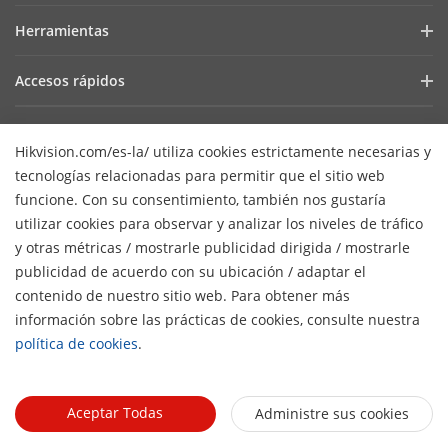
Últimas Noticias
Hik-Partner Pro
Cumplimiento Normativo
Herramientas
Casos de Éxito
Encuentra un Distribuidor
Sostenibilidad
Selectores de Productos y Diseñadores de Sistemas
HikSnap
Accesos rápidos
Encuentra un Partner Tecnológico
Enfoque en la Calidad
Herramientas de Instalación y Mantenimiento
Biblioteca de Videos
Valki Europe
Portal de Partners Tecnológicos
Contáctanos
Software de Gestión
Hikvision.com/es-la/ utiliza cookies estrictamente necesarias y
Dónde Comprar
Hikvision Embedded Open Platform (HEOP)
Preguntas Frecuentes
SDKs de Integración
tecnologías relacionadas para permitir que el sitio web
Productos Descontinuados
Centro de Contenido
Contáctanos
funcione. Con su consentimiento, también nos gustaría
SDK de integración
Hikvision eLearning
utilizar cookies para observar y analizar los niveles de tráfico
Mapa de recursos
y otras métricas / mostrarle publicidad dirigida / mostrarle
Lista de Eventos
Suscripción al newsletter
publicidad de acuerdo con su ubicación / adaptar el
Mapa del Sitio
contenido de nuestro sitio web. Para obtener más
H
© 2026 Hangzhou Hikvision Digital Technology Co., Ltd. Todos
información sobre las prácticas de cookies, consulte nuestra
los derechos reservados.
Políticas de privacidad
política de cookies
.
Políticas de cookies
Preferencias de cookies
Términos
generales de uso
Aceptar Todas
Administre sus cookies