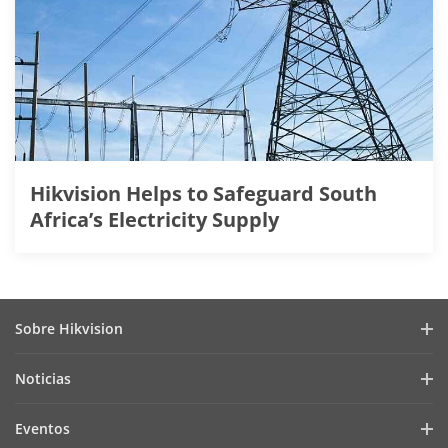
Hikvision Helps to Safeguard South
Africa’s Electricity Supply
Sobre Hikvision
Perfil de la Empresa
Noticias
Relaciones con Inversores
Blog
Eventos
Ciberseguridad