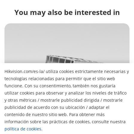
You may also be interested in
Hikvision.com/es-la/ utiliza cookies estrictamente necesarias y
Parking Management
tecnologías relacionadas para permitir que el sitio web
funcione. Con su consentimiento, también nos gustaría
Get in, park fast, get on with your day
utilizar cookies para observar y analizar los niveles de tráfico
y otras métricas / mostrarle publicidad dirigida / mostrarle
publicidad de acuerdo con su ubicación / adaptar el
Sobre Hikvision
contenido de nuestro sitio web. Para obtener más
H
Perfil de la Empresa
información sobre las prácticas de cookies, consulte nuestra
Noticias
política de cookies
.
Relaciones con Inversores