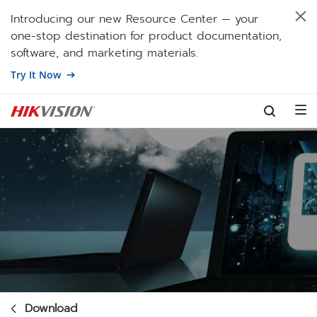
Introducing our new Resource Center — your
one-stop destination for product documentation,
software, and marketing materials.
Try It Now
Skip to content
Download