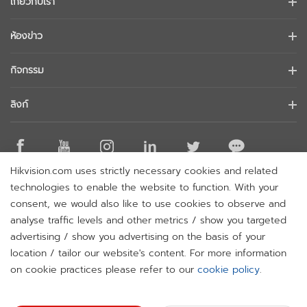
เกี่ยวกับเรา
ข้อมูลบริษัท
ห้องข่าว
นักลงทุนสัมพันธ์
บล็อก
กิจกรรม
การรักษาความปลอดภัยทางไซเบอร์
ข่าวล่าสุด
Hikvision Live
ความยั่งยืน
ลิงก์
เรื่องราวความสำเร็จ
รายการกิจกรรม
มุ่งเน้นคุณภาพ
Hikvision eLearning
การกล่าวถึงในข่าว
ติดต่อเรา
สถานที่ซื้อ
Hikvision.com uses strictly necessary cookies and related
เทคโนโลยีหลัก
ติดต่อเรา
technologies to enable the website to function. With your
แผนผังเว็บไซต์
consent, we would also like to use cookies to observe and
analyse traffic levels and other metrics / show you targeted
สมัครรับจดหมายข่าว
advertising / show you advertising on the basis of your
H
location / tailor our website's content. For more information
© 2026 Hangzhou Hikvision Digital Technology Co., Ltd. All
on cookie practices please refer to our
cookie policy
.
Rights Reserved.
Privacy Policy
Cookie Policy
Cookies
Preferences
Cancel Subscription