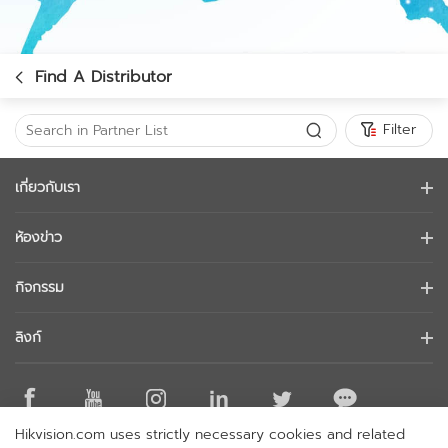
Find A Distributor
Filter
เกี่ยวกับเรา
ข้อมูลบริษัท
ห้องข่าว
นักลงทุนสัมพันธ์
บล็อก
กิจกรรม
การรักษาความปลอดภัยทางไซเบอร์
ข่าวล่าสุด
Hikvision Live
ความยั่งยืน
ลิงก์
เรื่องราวความสำเร็จ
รายการกิจกรรม
มุ่งเน้นคุณภาพ
Hikvision eLearning
การกล่าวถึงในข่าว
ติดต่อเรา
สถานที่ซื้อ
Hikvision.com uses strictly necessary cookies and related
เทคโนโลยีหลัก