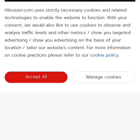
Hikvision.com uses strictly necessary cookies and related
technologies to enable the website to function. With your
consent, we would also like to use cookies to observe and
เกี่ยวกับเรา
analyse traffic levels and other metrics / show you targeted
ข้อมูลบริษัท
advertising / show you advertising on the basis of your
ห้องข่าว
H
location / tailor our website's content. For more information
นักลงทุนสัมพันธ์
บล็อก
on cookie practices please refer to our
cookie policy
.
กิจกรรม
การรักษาความปลอดภัยทางไซเบอร์
ข่าวล่าสุด
Hikvision Live
ความยั่งยืน
ลิงก์
เรื่องราวความสำเร็จ
Accept All
Manage cookies
รายการกิจกรรม
มุ่งเน้นคุณภาพ
Hikvision eLearning
การกล่าวถึงในข่าว
ติดต่อเรา
สถานที่ซื้อ
เทคโนโลยีหลัก
ติดต่อเรา
แผนผังเว็บไซต์
สมัครรับจดหมายข่าว