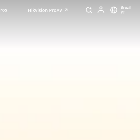
Brazil
iros
Hikvision ProAV
PT