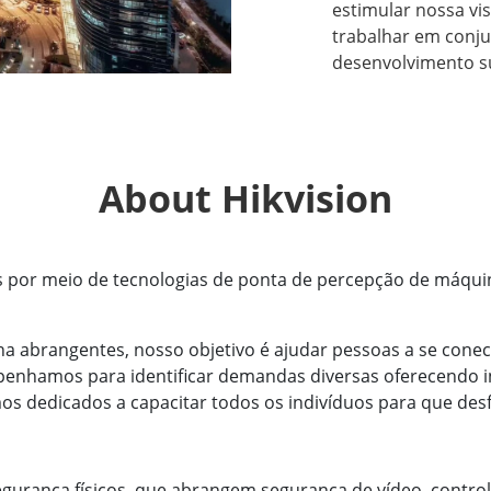
estimular nossa vi
trabalhar em conj
desenvolvimento s
About Hikvision
por meio de tecnologias de ponta de percepção de máquina, i
na abrangentes, nosso objetivo é ajudar pessoas a se con
nhamos para identificar demandas diversas oferecendo in
amos dedicados a capacitar todos os indivíduos para que 
gurança físicos, que abrangem segurança de vídeo, contro