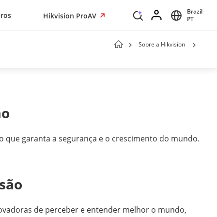
Brazil
iros
Hikvision ProAV
PT
Sobre a Hikvision
ão
ão que garanta a segurança e o crescimento do mundo.
são
novadoras de perceber e entender melhor o mundo,