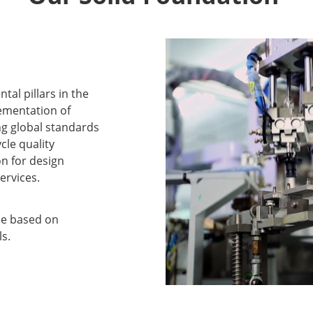
al pillars in the
lementation of
ng global standards
ycle quality
n for design
ervices.
me based on
s.