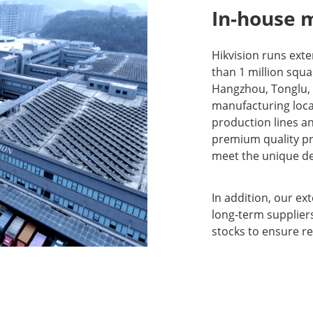
In-house 
Hikvision runs ext
than 1 million squa
Hangzhou, Tonglu,
manufacturing locat
production lines a
premium quality pro
meet the unique de
In addition, our e
long-term suppliers
stocks to ensure re