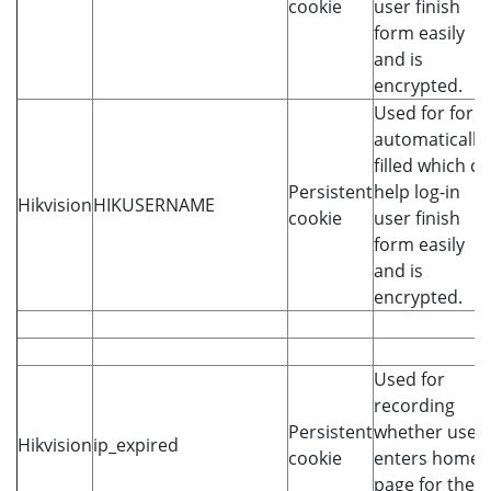
cookie
user finish
form easily
and is
encrypted.
Used for form
automatically
filled which c
Persistent
help log-in
Hikvision
HIKUSERNAME
cookie
user finish
form easily
and is
encrypted.
Used for
recording
Persistent
whether user
Hikvision
ip_expired
cookie
enters home
page for the