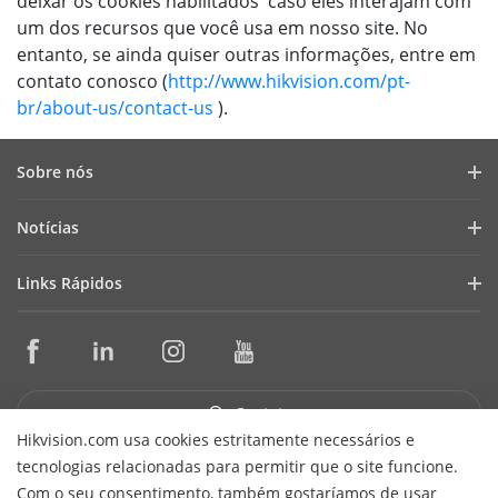
deixar os cookies habilitados caso eles interajam com
um dos recursos que você usa em nosso site. No
entanto, se ainda quiser outras informações, entre em
contato conosco (
http://www.hikvision.com/pt-
br/about-us/contact-us
).
Sobre nós
Perfil da Empresa
Notícias
Relações com Investidores
Blog
Links Rápidos
Cibersegurança
Últimas Notícias
Seletores de Produtos e Ferramentas de Projeto
Conformidade
Casos de Sucesso
Ferramentas de Instalação e Manutenção
Sustentabilidade
HikSnap
Software de Gestão
Foco em Qualidade
Contato
Biblioteca de Vídeos
SDKs de Integração
Hikvision.com usa cookies estritamente necessários e
Fale Conosco
tecnologias relacionadas para permitir que o site funcione.
Garantia e Troca Expressa
Perguntas Frequentes
Receber Newsletter
Com o seu consentimento, também gostaríamos de usar