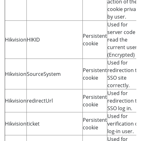
action of the
cookie privacy
by user.
Used for
server code t
Persistent
Hikvision
HIKID
read the
cookie
current user 
(Encrypted)
Used for
Persistent
redirection to
Hikvision
SourceSystem
cookie
SSO site
correctly.
Used for
Persistent
Hikvision
redirectUrl
redirection to
cookie
SSO log in.
Used for
Persistent
Hikvision
ticket
verification of
cookie
log-in user.
Used for