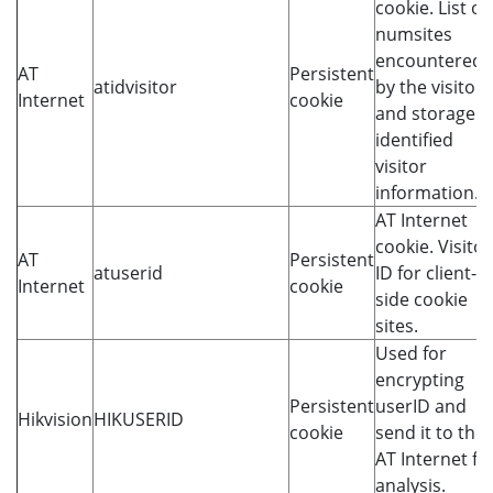
cookie. List of
numsites
encountered
AT
Persistent
atidvisitor
by the visitor
Internet
cookie
and storage o
identified
visitor
information.
AT Internet
cookie. Visitor
AT
Persistent
atuserid
ID for client-
Internet
cookie
side cookie
sites.
Used for
encrypting
Persistent
userID and
Hikvision
HIKUSERID
cookie
send it to the
AT Internet fo
analysis.