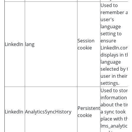
Used to
remember a
user's
language
setting to
Session
ensure
LinkedIn
lang
cookie
LinkedIn.com
displays in th
language
selected by th
user in their
settings.
Used to store
information
about the tim
Persistent
LinkedIn
AnalyticsSyncHistory
a sync took
cookie
place with the
lms_analytics