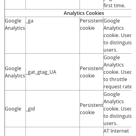
first time.
Analytics Cookies
Google
_ga
Persistent
Google
Analytics
cookie
Analytics
cookie. Used
to distinguish
users.
Google
Analytics
Google
Persistent
_gat_gtag_UA
cookie. Used
Analytics
cookie
to throttle
request rate
Google
Analytics
Persistent
Google
_gid
cookie. Used
cookie
to distinguish
users.
AT Internet