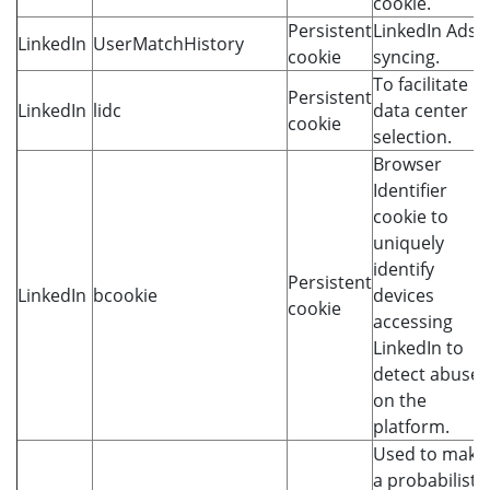
cookie.
Persistent
LinkedIn Ads 
LinkedIn
UserMatchHistory
cookie
syncing.
To facilitate
Persistent
LinkedIn
lidc
data center
cookie
selection.
Browser
Identifier
cookie to
uniquely
identify
Persistent
LinkedIn
bcookie
devices
cookie
accessing
LinkedIn to
detect abuse
on the
platform.
Used to make
a probabilistic