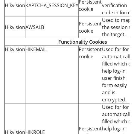
Persistent
Hikvision
KAPTCHA_SESSION_KEY
verification
cookie
code in forms
Used to map
Persistent
Hikvision
AWSALB
the session to
cookie
the target.
Functionality Cookies
Hikvision
HIKEMAIL
Persistent
Used for form
cookie
automatically
filled which c
help log-in
user finish
form easily
and is
encrypted.
Used for form
automatically
filled which c
Persistent
help log-in
Hikvision
HIKROLE