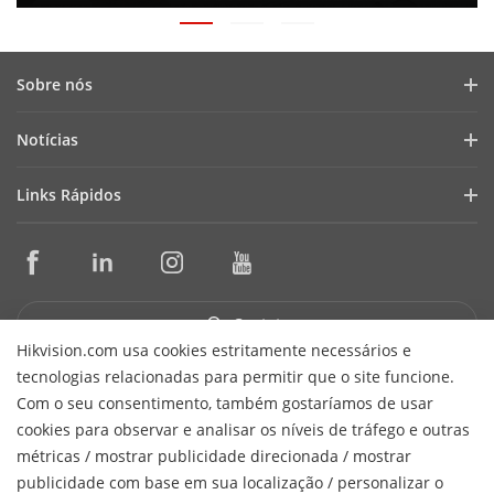
Sobre nós
Perfil da Empresa
Notícias
Relações com Investidores
Blog
Links Rápidos
Cibersegurança
Últimas Notícias
Seletores de Produtos e Ferramentas de Projeto de Sistema
Conformidade
Casos de Sucesso
Ferramentas de Instalação e Manutenção
Sustentabilidade
HikSnap
Software de Gestão
Foco na Qualidade
Contato
Biblioteca de Vídeos
SDKs de Integração
Hikvision.com usa cookies estritamente necessários e
Fale Conosco
tecnologias relacionadas para permitir que o site funcione.
Garantia e Troca Expressa
Perguntas Frequentes (FAQ)
Receber Newsletter
Com o seu consentimento, também gostaríamos de usar
Suporte Técnico
cookies para observar e analisar os níveis de tráfego e outras
Hikvision do Brasil Comércio de Equipamentos de Segurança
métricas / mostrar publicidade direcionada / mostrar
H
Ltda.
CNPJ/MF: 15.431.830/0001-40
© 2026 Hangzhou
publicidade com base em sua localização / personalizar o
Hikvision Digital Technology Co., Ltd. All Rights Reserved.