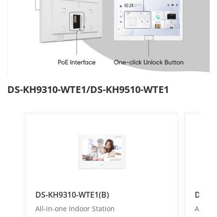
DS-KH9310-WTE1/DS-KH9510-WTE1
DS-KH9310-WTE1(B)
DS-KH
All-in-one Indoor Station
All-in