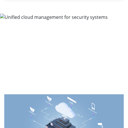
Gerenciamento unificado de
nuvem para sistemas de
segurança