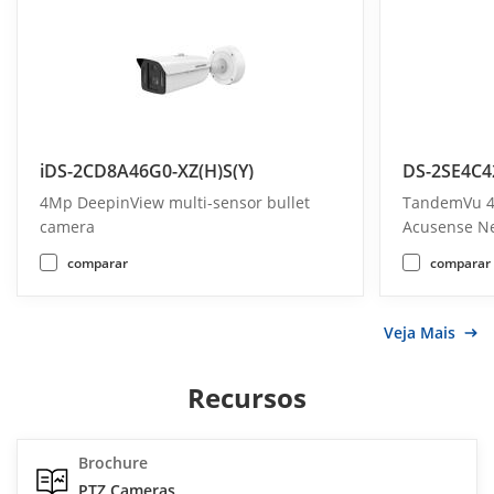
iDS-2CD8A46G0-XZ(H)S(Y)
DS-2SE4C4
4Mp DeepinView multi-sensor bullet
TandemVu 4
camera
Acusense N
comparar
comparar
Veja Mais
Recursos
Brochure
PTZ Cameras