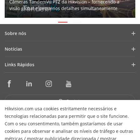
Câmeras TandemVu PTZ da Hikvision – fornecendo a
visão global e pequenos detalhes simultaneamente
Sobre nós
Perfil da Empresa
Notícias
Relações com Investidores
Blog
Links Rápidos
Cibersegurança
Últimas Notícias
Seletores de Produtos e Projetistas de Sistemas
Conformidade
Casos de Sucesso
Ferramentas de Instalação e Manutenção
Sustentabilidade
HikSnap
Softwares de Gestão
Foco em Qualidade
Contato
Biblioteca de Vídeos
SDKs de Integração
Fale Conosco
Hikvision.com usa cookies estritamente necessários e
tecnologias relacionadas para permitir que o site funcione.
Garantia e Troca Expressa
Perguntas Frequentes
Receber Newsletter
Com o seu consentimento, também gostaríamos de usar
Suporte Técnico
cookies para observar e analisar os níveis de tráfego e outras
Hikvision do Brasil Comércio de Equipamentos de Segurança
métricas / mostrar publicidade direcionada / mostrar