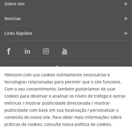
Sobre nós
Perfil da Empresa
Notícias
Relações com Investidores
Blog
Links Rápidos
Cibersegurança
Últimas Notícias
Seletores de Produtos e Projetistas de Sistemas
Conformidade Normativa
Casos de Sucesso
Ferramentas de Instalação e Manutenção
Sustentabilidade
HikSnap
Softwares de Gestão
Foco em Qualidade
Contato
Biblioteca de Vídeos
SDKs de Integração
Hikvision.com usa cookies estritamente necessários e
Fale Conosco
tecnologias relacionadas para permitir que o site funcione.
Garantia e Troca Expressa
Perguntas Frequentes
Receber Newsletter
Com o seu consentimento, também gostaríamos de usar
Suporte Técnico
cookies para observar e analisar os níveis de tráfego e outras
Hikvision do Brasil Comércio de Equipamentos de Segurança
métricas / mostrar publicidade direcionada / mostrar
H
Ltda.
CNPJ/MF: 15.431.830/0001-40
© 2026 Hangzhou
publicidade com base em sua localização / personalizar o
Hikvision Digital Technology Co., Ltd. All Rights Reserved.
conteúdo do nosso site. Para obter mais informações sobre
Política de Privacidade
Política de Cookies
Preferências de
práticas de cookies, consulte nossa política de cookies.
Cookies
Cancelar Assinatura