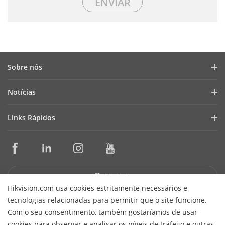
Sobre nós
Perfil da Empresa
Notícias
Relações com Investidores
Blog
Links Rápidos
Segurança Cibernética
Últimas Notícias
Seletores de Produtos e Projetistas de Sistemas
Conformidade
Casos de Sucesso
Ferramentas de Instalação e Manutenção
Sustentabilidade
HikSnap
Software de Gerenciamento
Foco na Qualidade
Contato
Biblioteca de Vídeos
SDKs de Integração
Hikvision.com usa cookies estritamente necessários e
Fale Conosco
tecnologias relacionadas para permitir que o site funcione.
Garantia e Troca Expressa
Perguntas Frequentes
Receber Newsletter
Com o seu consentimento, também gostaríamos de usar
Suporte Técnico
cookies para observar e analisar os níveis de tráfego e outras