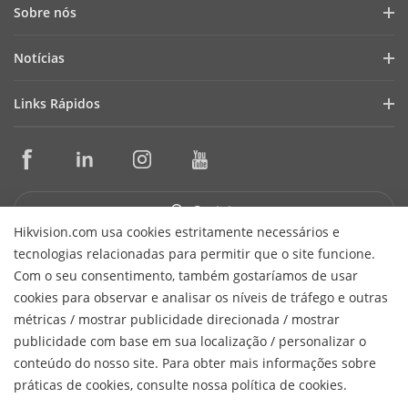
Sobre nós
Perfil da Empresa
Notícias
Relações com Investidores
Blog
Links Rápidos
Segurança Cibernética
Últimas Notícias
Seletores de Produtos e Projetistas de Sistemas
Conformidade
Casos de Sucesso
Ferramentas de Instalação e Manutenção
Sustentabilidade
HikSnap
Software de Gerenciamento
Foco na Qualidade
Contato
Biblioteca de Vídeos
SDKs de Integração
Fale Conosco
Hikvision.com usa cookies estritamente necessários e
tecnologias relacionadas para permitir que o site funcione.
Garantia e Troca Expressa
Perguntas Frequentes
Receber Newsletter
Com o seu consentimento, também gostaríamos de usar
Suporte Técnico
cookies para observar e analisar os níveis de tráfego e outras
Hikvision do Brasil Comércio de Equipamentos de Segurança
métricas / mostrar publicidade direcionada / mostrar
H
Ltda.
CNPJ/MF: 15.431.830/0001-40
© 2026 Hangzhou
publicidade com base em sua localização / personalizar o
Hikvision Digital Technology Co., Ltd. All Rights Reserved.
conteúdo do nosso site. Para obter mais informações sobre
Política de Privacidade
Política de Cookies
Preferências de
práticas de cookies, consulte nossa política de cookies.
Cookies
Cancelar Assinatura