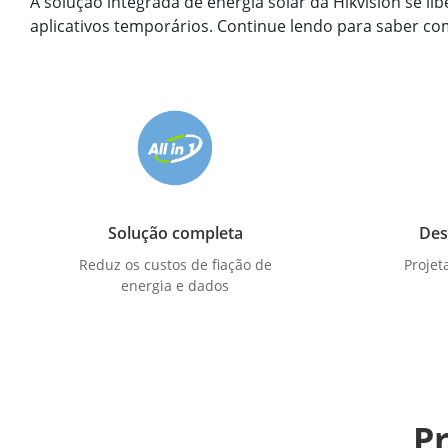
A solução integrada de energia solar da Hikvision se li
aplicativos temporários. Continue lendo para saber co
Solução completa
Des
Reduz os custos de fiação de
Projet
energia e dados
P