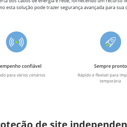
berta dos cabos de energia e rede, fornecendo um recurso fl
mo esta solução pode trazer segurança avançada para sua c
empenho confiável
Sempre pronto
ado para vários cenários
Rápido e flexível para im
temporária
roteção de site independen