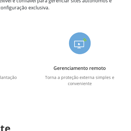
exível e confiável para gerenciar sites autônomos e
onfiguração exclusiva.
Gerenciamento remoto
plantação
Torna a proteção externa simples e
conveniente
te