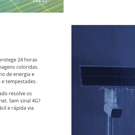
protege 24 horas
magens coloridas.
mo de energia e
s e tempestades.
do resolve os
net. Sem sinal 4G?
il e rápida via