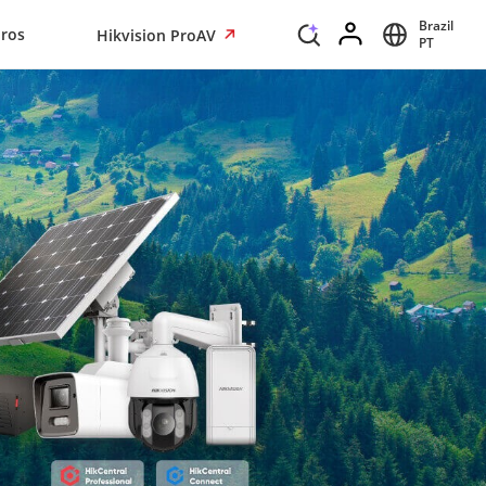
Brazil
iros
Hikvision ProAV
PT